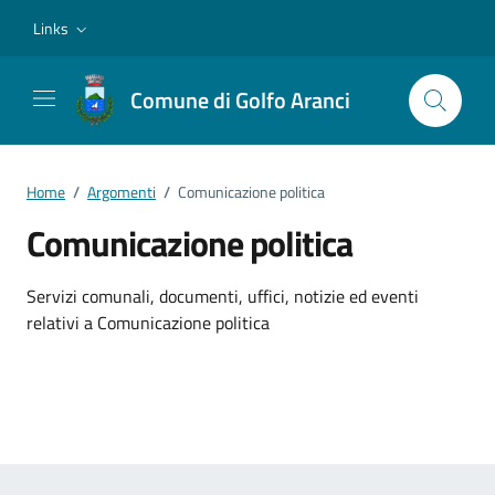
Vai ai contenuti
Vai al footer
Links
Comune di Golfo Aranci
Home
/
Argomenti
/
Comunicazione politica
Comunicazione politica
Dettagli dell'argomento
Servizi comunali, documenti, uffici, notizie ed eventi
relativi a Comunicazione politica