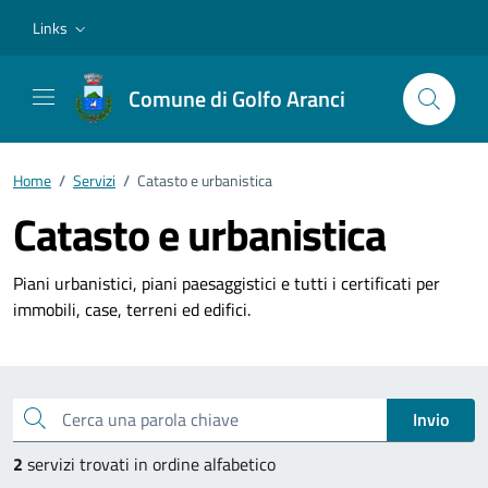
Vai ai contenuti
Vai al footer
Links
Comune di Golfo Aranci
Home
/
Servizi
/
Catasto e urbanistica
Catasto e urbanistica
Piani urbanistici, piani paesaggistici e tutti i certificati per
immobili, case, terreni ed edifici.
Esplora tutti i servizi
Cerca una parola chiave
Invio
2
servizi trovati in ordine alfabetico