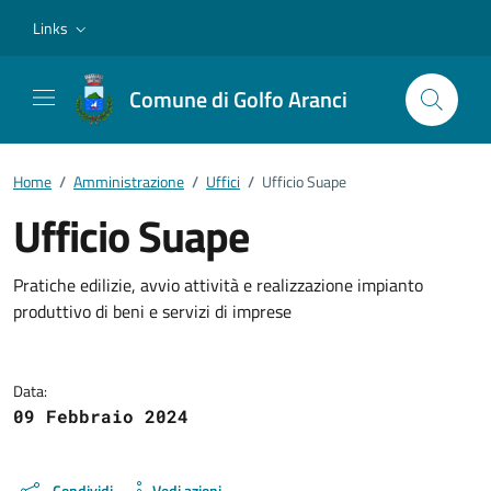
Vai ai contenuti
Vai al footer
Links
Comune di Golfo Aranci
Home
/
Amministrazione
/
Uffici
/
Ufficio Suape
Ufficio Suape
Dettagli della notizia
Pratiche edilizie, avvio attività e realizzazione impianto
produttivo di beni e servizi di imprese
Data:
09 Febbraio 2024
Condividi
Vedi azioni