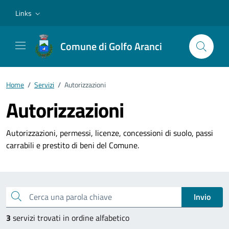
Vai ai contenuti
Vai al footer
Links
Comune di Golfo Aranci
Home
/
Servizi
/
Autorizzazioni
Autorizzazioni
Autorizzazioni, permessi, licenze, concessioni di suolo, passi
carrabili e prestito di beni del Comune.
Esplora tutti i servizi
Cerca una parola chiave
Invio
3
servizi trovati in ordine alfabetico