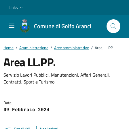
Vai ai contenuti
Vai al footer
Links
Comune di Golfo Aranci
Home
/
Amministrazione
/
Aree amministrative
/
Area LL.PP.
Area LL.PP.
Dettagli della notizia
Servizio Lavori Pubblici, Manutenzioni, Affari Generali,
Contratti, Sport e Turismo
Data:
09 Febbraio 2024
Condividi
Vedi azioni