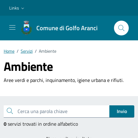
Vai ai contenuti
Vai al footer
Links
Comune di Golfo Aranci
Home
/
Servizi
/
Ambiente
Ambiente
Aree verdi e parchi, inquinamento, igiene urbana e rifiuti.
Esplora tutti i servizi
Cerca una parola chiave
Invio
0
servizi trovati in ordine alfabetico