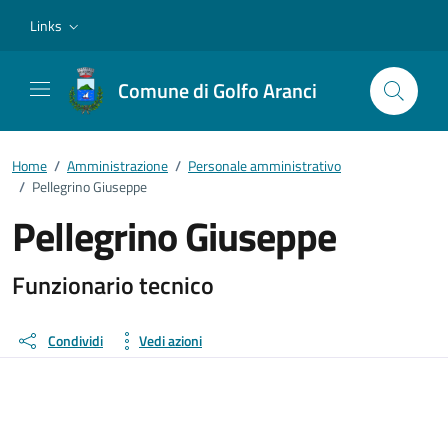
Vai ai contenuti
Vai al footer
Links
Comune di Golfo Aranci
Home
/
Amministrazione
/
Personale amministrativo
/
Pellegrino Giuseppe
Pellegrino Giuseppe
Dettagli della persona
Funzionario tecnico
Condividi
Vedi azioni