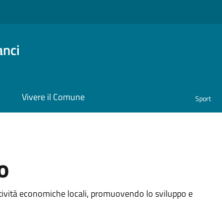
anci
i
Vivere il Comune
Sport
o
a
ttività economiche locali, promuovendo lo sviluppo e