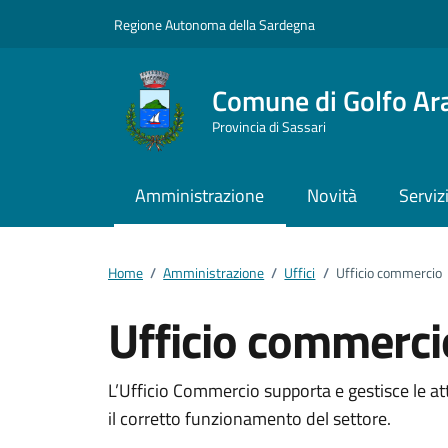
Vai ai contenuti
Vai al footer
Regione Autonoma della Sardegna
Comune di Golfo Ar
Provincia di Sassari
Amministrazione
Novità
Serviz
Home
/
Amministrazione
/
Uffici
/
Ufficio commercio
Ufficio commerci
Dettagli della notizi
L’Ufficio Commercio supporta e gestisce le a
il corretto funzionamento del settore.