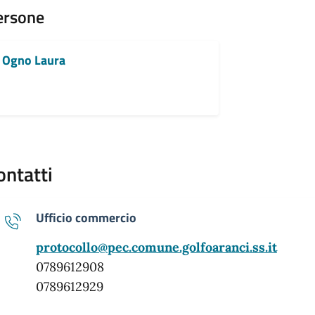
ersone
Ogno Laura
ontatti
Ufficio commercio
protocollo@pec.comune.golfoaranci.ss.it
0789612908
0789612929