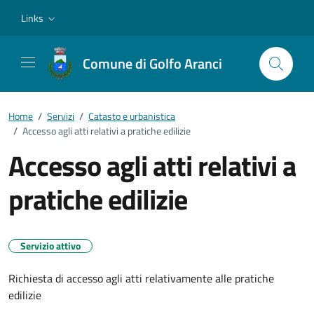
Vai ai contenuti
Vai al footer
Links
Comune di Golfo Aranci
Home
/
Servizi
/
Catasto e urbanistica
/
Accesso agli atti relativi a pratiche edilizie
Accesso agli atti relativi a
pratiche edilizie
Servizio attivo
Richiesta di accesso agli atti relativamente alle pratiche
edilizie