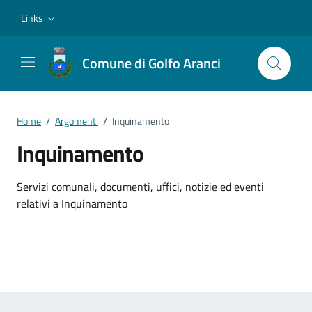
Vai ai contenuti
Vai al footer
Links
Comune di Golfo Aranci
Home
/
Argomenti
/
Inquinamento
Inquinamento
Dettagli dell'argomento
Servizi comunali, documenti, uffici, notizie ed eventi
relativi a Inquinamento