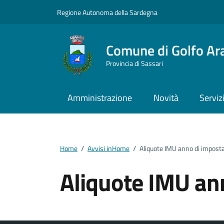
Vai ai contenuti
Vai al footer
Regione Autonoma della Sardegna
Comune di Golfo Ar
Provincia di Sassari
Amministrazione
Novità
Serviz
Home
/
Avvisi inHome
/
Aliquote IMU anno di impost
Aliquote IMU an