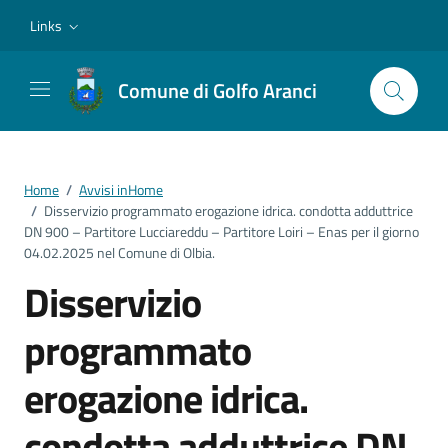
Vai ai contenuti
Vai al footer
Links
Comune di Golfo Aranci
Home
/
Avvisi inHome
/
Disservizio programmato erogazione idrica. condotta adduttrice
DN 900 – Partitore Lucciareddu – Partitore Loiri – Enas per il giorno
04.02.2025 nel Comune di Olbia.
Disservizio
programmato
erogazione idrica.
condotta adduttrice DN