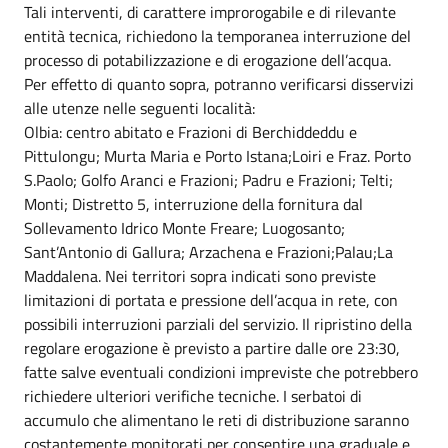
Tali interventi, di carattere improrogabile e di rilevante
entità tecnica, richiedono la temporanea interruzione del
processo di potabilizzazione e di erogazione dell’acqua.
Per effetto di quanto sopra, potranno verificarsi disservizi
alle utenze nelle seguenti località:
Olbia: centro abitato e Frazioni di Berchiddeddu e
Pittulongu; Murta Maria e Porto Istana;Loiri e Fraz. Porto
S.Paolo; Golfo Aranci e Frazioni; Padru e Frazioni; Telti;
Monti; Distretto 5, interruzione della fornitura dal
Sollevamento Idrico Monte Freare; Luogosanto;
Sant’Antonio di Gallura; Arzachena e Frazioni;Palau;La
Maddalena. Nei territori sopra indicati sono previste
limitazioni di portata e pressione dell’acqua in rete, con
possibili interruzioni parziali del servizio. Il ripristino della
regolare erogazione è previsto a partire dalle ore 23:30,
fatte salve eventuali condizioni impreviste che potrebbero
richiedere ulteriori verifiche tecniche. I serbatoi di
accumulo che alimentano le reti di distribuzione saranno
costantemente monitorati per consentire una graduale e