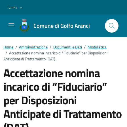
Vai ai contenuti
Vai al footer
Links
Comune di Golfo Aranci
Home
/
Amministrazione
/
Documenti e Dati
/
Modulistica
/
Accettazione nomina incarico di “Fiduciario” per Disposizioni
Anticipate di Trattamento (DAT)
Accettazione nomina
incarico di “Fiduciario”
per Disposizioni
Anticipate di Trattamento