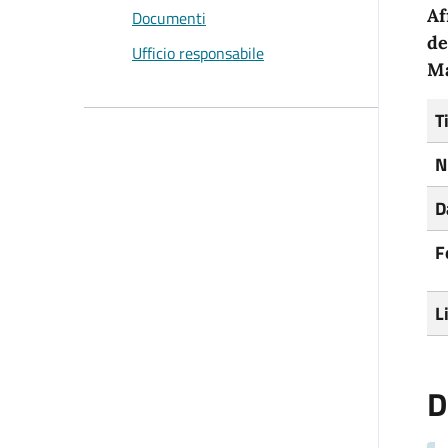
Af
Documenti
de
Ufficio responsabile
M
T
N
D
F
L
D