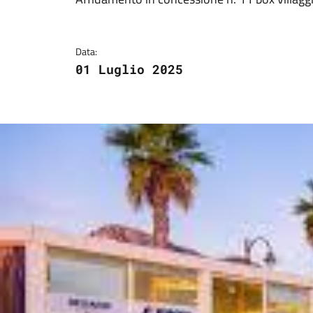
Dettagli del docum
Data:
01 Luglio 2025