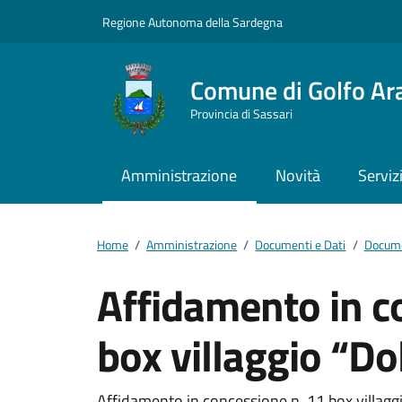
Vai ai contenuti
Vai al footer
Regione Autonoma della Sardegna
Comune di Golfo Ar
Provincia di Sassari
Amministrazione
Novità
Serviz
Home
/
Amministrazione
/
Documenti e Dati
/
Docume
Affidamento in c
box villaggio “Do
Affidamento in concessione n. 11 box villaggi