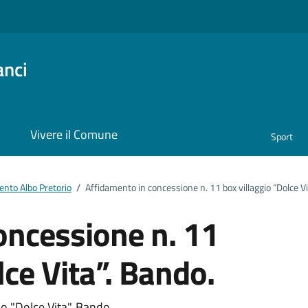
anci
i
Vivere il Comune
Sport
nto Albo Pretorio
/
Affidamento in concessione n. 11 box villaggio “Dolce Vi
oncessione n. 11
lce Vita”. Bando.
o "Dolce Vita". Bando.