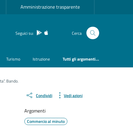
Amministrazione trasparente
App Android
App IOS
Seguici su:
Cerca
Turismo
Istruzione
Tutti gli argomenti...
ta”. Bando.
Condividi
Vedi azioni
Argomenti
Commercio al minuto