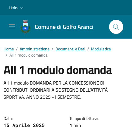
Vai ai contenuti
Vai al footer
Links
Comune di Golfo Aranci
Home
/
Amministrazione
/
Documenti e Dati
/
Modulistica
/
All 1 modulo domanda
All 1 modulo domanda
Dettagli del documento
All 1 modulo DOMANDA PER LA CONCESSIONE DI
CONTRIBUTI ORDINARI A SOSTEGNO DELL’ATTIVITÀ
SPORTIVA. ANNO 2025 - I SEMESTRE.
Data:
Tempo di lettura:
1 min
15 Aprile 2025