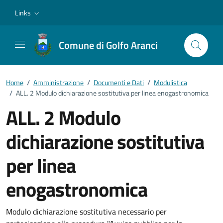
Vai ai contenuti
Vai al footer
Links
Comune di Golfo Aranci
Home
/
Amministrazione
/
Documenti e Dati
/
Modulistica
/
ALL. 2 Modulo dichiarazione sostitutiva per linea enogastronomica
ALL. 2 Modulo
dichiarazione sostitutiva
per linea
enogastronomica
Dettagli del documento
Modulo dichiarazione sostitutiva necessario per