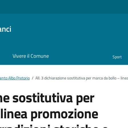
anci
i
Vivere il Comune
Sport
nto Albo Pretorio
/
All. 3 dichiarazione sostitutiva per marca da bollo – line
ne sostitutiva per
 linea promozione