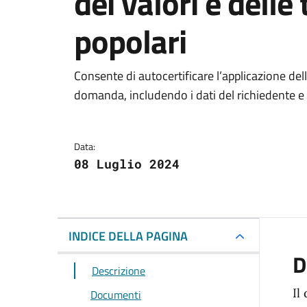
dei valori e delle
popolari
Dettagli del docum
Consente di autocertificare l’applicazione dell
domanda, includendo i dati del richiedente e 
Data:
08 Luglio 2024
INDICE DELLA PAGINA
D
Descrizione
Il
Documenti