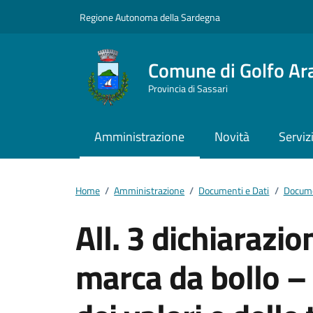
Vai ai contenuti
Vai al footer
Regione Autonoma della Sardegna
Comune di Golfo Ar
Provincia di Sassari
Amministrazione
Novità
Serviz
Home
/
Amministrazione
/
Documenti e Dati
/
Docume
All. 3 dichiarazio
marca da bollo –