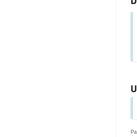
D
U
Pa