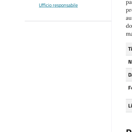
pa
Ufficio responsabile
pr
au
do
ma
T
N
D
F
L