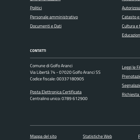
Politici
Autorizzaz
Personale amministrativo
Catasto e
Documenti e Dati
Cultura e
Educazion
CONTATTI
Comune di Golfo Aranci
Leggi le 
Via Libertà 74 - 07020 Golfo Aranci SS
Prenotaz
Codice fiscale: 00337180905
Segnalazi
Posta Elettronica Certificata
Richiesta
Centralino unico: 0789 612900
Mappa del sito
Statistiche Web
P