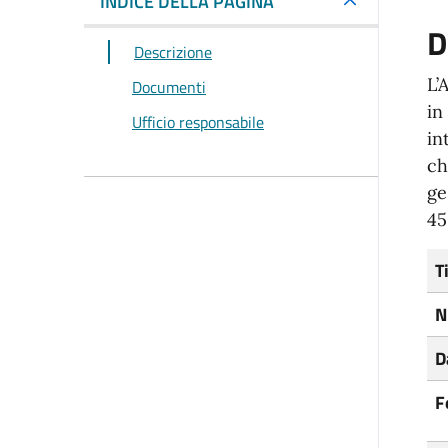
INDICE DELLA PAGINA
D
Descrizione
L’
Documenti
in
Ufficio responsabile
in
ch
ge
45
T
N
D
F