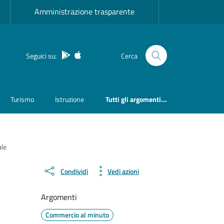
Amministrazione trasparente
App Android
App IOS
Seguici su:
Cerca
Turismo
Istruzione
Tutti gli argomenti...
ale
Condividi
Vedi azioni
Argomenti
Commercio al minuto