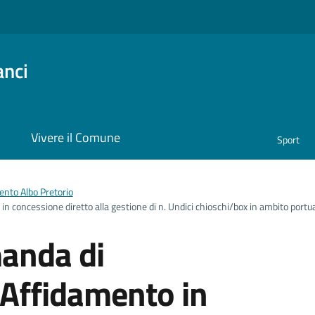
anci
i
Vivere il Comune
Sport
nto Albo Pretorio
n concessione diretto alla gestione di n. Undici chioschi/box in ambito portu
anda di
 Affidamento in