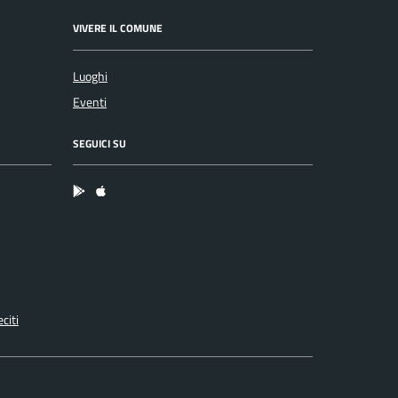
VIVERE IL COMUNE
Luoghi
Eventi
SEGUICI SU
App Android
App IOS
citi