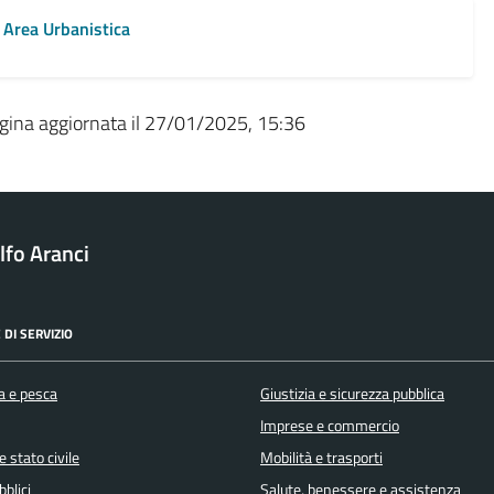
Area Urbanistica
gina aggiornata il 27/01/2025, 15:36
fo Aranci
 DI SERVIZIO
a e pesca
Giustizia e sicurezza pubblica
Imprese e commercio
 stato civile
Mobilità e trasporti
bblici
Salute, benessere e assistenza