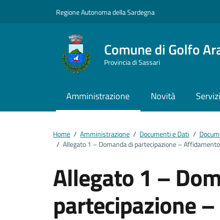
Vai ai contenuti
Vai al footer
Regione Autonoma della Sardegna
Comune di Golfo Ar
Provincia di Sassari
Amministrazione
Novità
Serviz
Home
/
Amministrazione
/
Documenti e Dati
/
Docume
/
Allegato 1 – Domanda di partecipazione – Affidamento i
Allegato 1 – Dom
partecipazione –