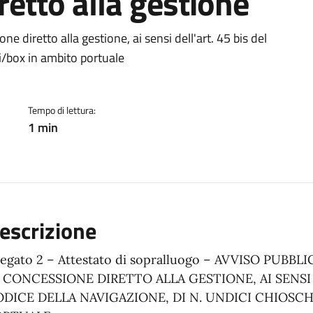
retto alla gestione
ento
e diretto alla gestione, ai sensi dell'art. 45 bis del
hi/box in ambito portuale
Tempo di lettura:
1 min
escrizione
legato 2 – Attestato di sopralluogo – AVVISO PUBB
 CONCESSIONE DIRETTO ALLA GESTIONE, AI SENSI D
DICE DELLA NAVIGAZIONE, DI N. UNDICI CHIOSC