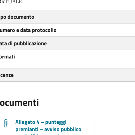
ORTUALE
ipo documento
umero e data protocollo
ata di pubblicazione
ormati
icenze
ocumenti
Allegato 4 – punteggi
premianti – avviso pubblico