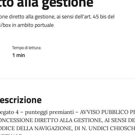
to alla gestione
ento
e diretto alla gestione, ai sensi dell'art. 45 bis del
hi/box in ambito portuale
Tempo di lettura:
1 min
escrizione
legato 4 – punteggi premianti – AVVISO PUBBLICO 
NCESSIONE DIRETTO ALLA GESTIONE, AI SENSI DELL
DICE DELLA NAVIGAZIONE, DI N. UNDICI CHIOSC