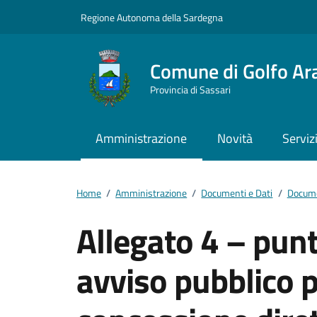
Vai ai contenuti
Vai al footer
Regione Autonoma della Sardegna
Comune di Golfo Ar
Provincia di Sassari
Amministrazione
Novità
Serviz
Home
/
Amministrazione
/
Documenti e Dati
/
Docume
Allegato 4 – pun
avviso pubblico p