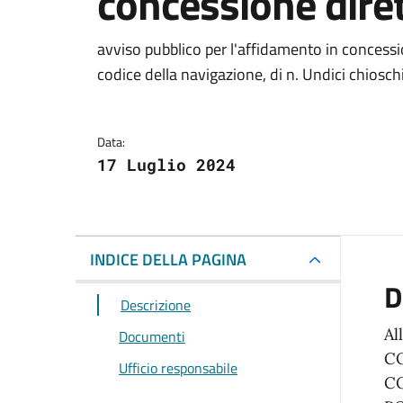
concessione diret
Dettagli del docum
avviso pubblico per l'affidamento in concession
codice della navigazione, di n. Undici chiosc
Data:
17 Luglio 2024
INDICE DELLA PAGINA
D
Descrizione
Al
Documenti
CO
Ufficio responsabile
CO