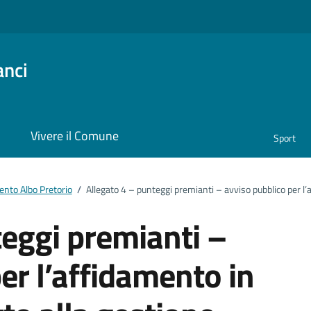
anci
i
Vivere il Comune
Sport
nto Albo Pretorio
/
Allegato 4 – punteggi premianti – avviso pubblico per l’
teggi premianti –
er l’affidamento in