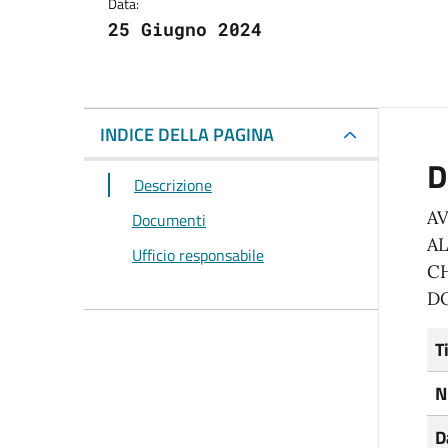
Data:
25 Giugno 2024
INDICE DELLA PAGINA
D
Descrizione
AV
Documenti
AL
Ufficio responsabile
CH
DO
T
N
D