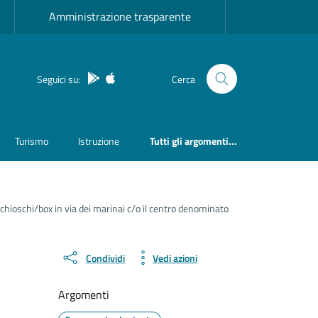
Amministrazione trasparente
App Android
App IOS
Seguici su:
Cerca
Turismo
Istruzione
Tutti gli argomenti...
chioschi/box in via dei marinai c/o il centro denominato
Condividi
Vedi azioni
Argomenti