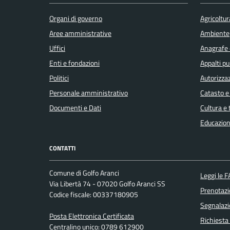
Organi di governo
Agricoltur
Aree amministrative
Ambiente
Uffici
Anagrafe e
Enti e fondazioni
Appalti pu
Politici
Autorizzaz
Personale amministrativo
Catasto e
Documenti e Dati
Cultura e
Educazion
CONTATTI
Comune di Golfo Aranci
Leggi le 
Via Libertà 74 - 07020 Golfo Aranci SS
Prenotaz
Codice fiscale: 00337180905
Segnalazi
Posta Elettronica Certificata
Richiesta
Centralino unico: 0789 612900