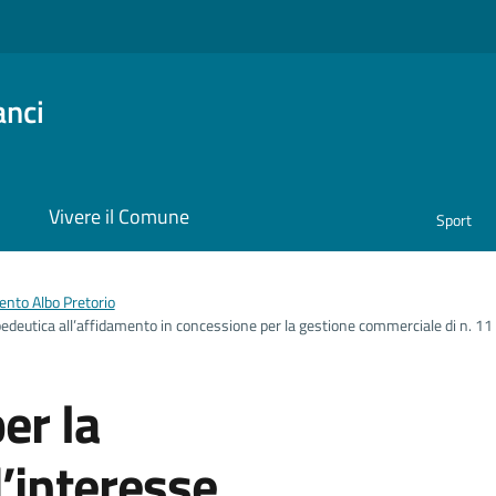
anci
i
Vivere il Comune
Sport
nto Albo Pretorio
edeutica all’affidamento in concessione per la gestione commerciale di n. 11 
er la
’interesse.