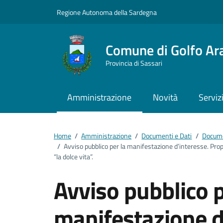
Vai ai contenuti
Vai al footer
Regione Autonoma della Sardegna
Comune di Golfo Ar
Provincia di Sassari
Amministrazione
Novità
Serviz
Home
/
Amministrazione
/
Documenti e Dati
/
Docume
/
Avviso pubblico per la manifestazione d’interesse. Prop
“la dolce vita”.
Avviso pubblico p
manifestazione d