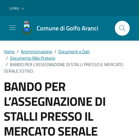
Vai ai contenuti
Vai al footer
Links
Comune di Golfo Aranci
Home
/
Amministrazione
/
Documenti e Dati
/
Documento Albo Pretorio
/
BANDO PER L’ASSEGNAZIONE DI STALLI PRESSO IL MERCATO
SERALE ESTIVO.
BANDO PER
L’ASSEGNAZIONE DI
STALLI PRESSO IL
MERCATO SERALE