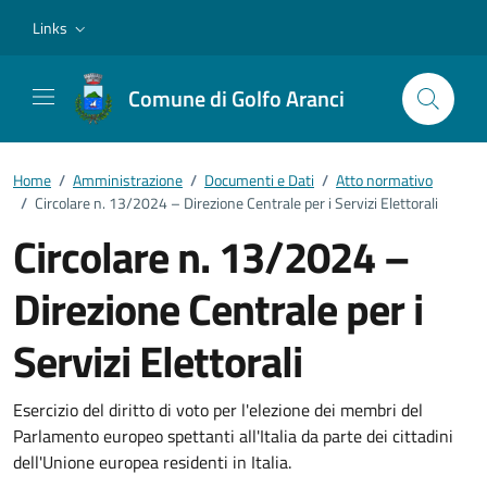
Vai ai contenuti
Vai al footer
Links
Comune di Golfo Aranci
Home
/
Amministrazione
/
Documenti e Dati
/
Atto normativo
/
Circolare n. 13/2024 – Direzione Centrale per i Servizi Elettorali
Circolare n. 13/2024 –
Direzione Centrale per i
Servizi Elettorali
Dettagli del documento
Esercizio del diritto di voto per l'elezione dei membri del
Parlamento europeo spettanti all'Italia da parte dei cittadini
dell'Unione europea residenti in Italia.