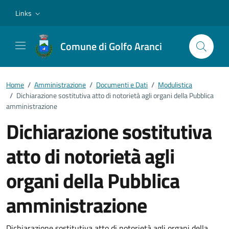
Vai ai contenuti
Vai al footer
Links
Comune di Golfo Aranci
Home
/
Amministrazione
/
Documenti e Dati
/
Modulistica
/
Dichiarazione sostitutiva atto di notorietà agli organi della Pubblica
amministrazione
Dichiarazione sostitutiva
atto di notorietà agli
organi della Pubblica
amministrazione
Dichiarazione sostitutiva atto di notorietà agli organi della