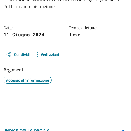
Dettagli del documento
Pubblica amministrazione
Data:
Tempo di lettura:
1 min
11 Giugno 2024
Condividi
Vedi azioni
Argomenti
Accesso all'informazione
INDICE DELLA PAGINA