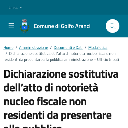
Vai ai contenuti
Vai al footer
Links
Comune di Golfo Aranci
Home
/
Amministrazione
/
Documenti e Dati
/
Modulistica
/
Dichiarazione sostitutiva dell’atto di notorietà nucleo fiscale non
residenti da presentare alla pubblica amministrazione – Ufficio tributi
Dichiarazione sostitutiva
dell’atto di notorietà
nucleo fiscale non
residenti da presentare