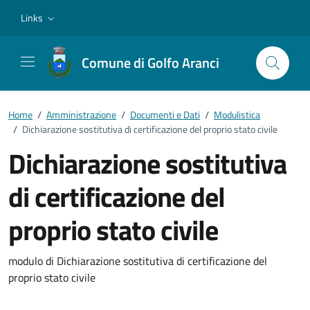
Vai ai contenuti
Vai al footer
Links
Comune di Golfo Aranci
Home
/
Amministrazione
/
Documenti e Dati
/
Modulistica
/
Dichiarazione sostitutiva di certificazione del proprio stato civile
Dichiarazione sostitutiva
di certificazione del
proprio stato civile
Dettagli del documento
modulo di Dichiarazione sostitutiva di certificazione del
proprio stato civile