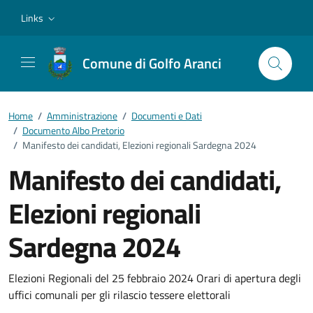
Vai ai contenuti
Vai al footer
Links
Comune di Golfo Aranci
Home
/
Amministrazione
/
Documenti e Dati
/
Documento Albo Pretorio
/
Manifesto dei candidati, Elezioni regionali Sardegna 2024
Manifesto dei candidati,
Elezioni regionali
Sardegna 2024
Dettagli del documento
Elezioni Regionali del 25 febbraio 2024 Orari di apertura degli
uffici comunali per gli rilascio tessere elettorali