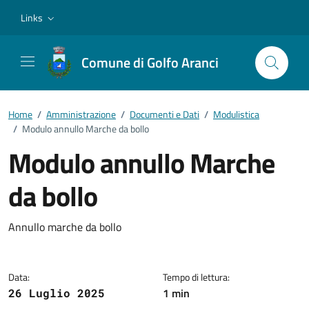
Vai ai contenuti
Vai al footer
Links
Comune di Golfo Aranci
Home
/
Amministrazione
/
Documenti e Dati
/
Modulistica
/
Modulo annullo Marche da bollo
Modulo annullo Marche
da bollo
Dettagli del documento
Annullo marche da bollo
Data:
Tempo di lettura:
1 min
26 Luglio 2025