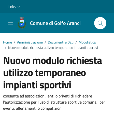
Vai ai contenuti
Vai al footer
Links
Comune di Golfo Aranci
Home
/
Amministrazione
/
Documenti e Dati
/
Modulistica
/
Nuovo modulo richiesta utilizzo temporaneo impianti sportivi
Nuovo modulo richiesta
utilizzo temporaneo
impianti sportivi
Dettagli del documento
consente ad associazioni, enti o privati di richiedere
l’autorizzazione per l’uso di strutture sportive comunali per
eventi, allenamenti o competizioni.