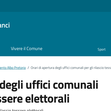
anci
i
Vivere il Comune
Sport
nto Albo Pretorio
/
Orari di apertura degli uffici comunali per gli rilascio tess
degli uffici comunali
ssere elettorali
ilascio tessere elettorali