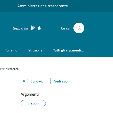
Amministrazione trasparente
App Android
App IOS
Seguici su:
Cerca
Turismo
Istruzione
Tutti gli argomenti...
ere elettorali
Condividi
Vedi azioni
Argomenti
Elezioni