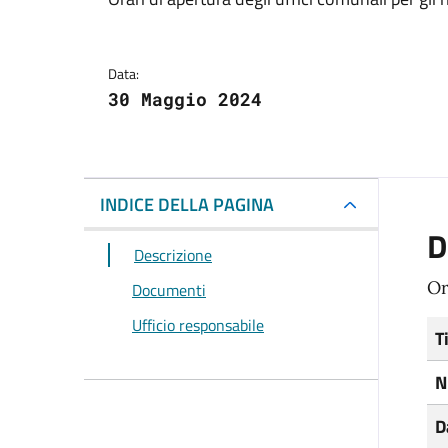
Dettagli del docum
Data:
30 Maggio 2024
INDICE DELLA PAGINA
D
Descrizione
Or
Documenti
Ufficio responsabile
T
N
D