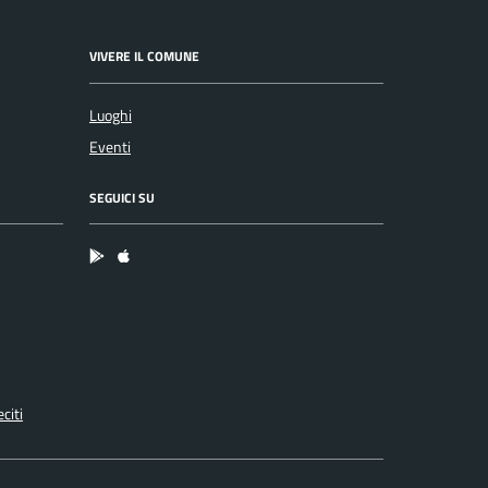
VIVERE IL COMUNE
Luoghi
Eventi
SEGUICI SU
App Android
App IOS
citi