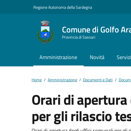
Vai ai contenuti
Vai al footer
Regione Autonoma della Sardegna
Comune di Golfo Ar
Provincia di Sassari
Amministrazione
Novità
Serviz
Home
/
Amministrazione
/
Documenti e Dati
/
Docume
Orari di apertura 
per gli rilascio te
Orari di apertura degli uffici comunali per gli r