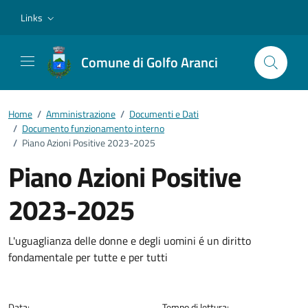
Vai ai contenuti
Vai al footer
Links
Comune di Golfo Aranci
Home
/
Amministrazione
/
Documenti e Dati
/
Documento funzionamento interno
/
Piano Azioni Positive 2023-2025
Piano Azioni Positive
2023-2025
Dettagli del documento
L'uguaglianza delle donne e degli uomini é un diritto
fondamentale per tutte e per tutti
Data:
Tempo di lettura: