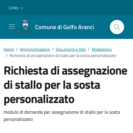
Vai ai contenuti
Vai al footer
Links
Comune di Golfo Aranci
Home
/
Amministrazione
/
Documenti e Dati
/
Modulistica
/
Richiesta di assegnazione di stallo per la sosta personalizzato
Richiesta di assegnazione
di stallo per la sosta
personalizzato
Dettagli del documento
modulo di domanda per assegnazione di stallo per la sosta
personalizzato