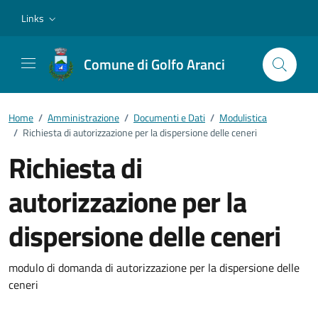
Vai ai contenuti
Vai al footer
Links
Comune di Golfo Aranci
Home
/
Amministrazione
/
Documenti e Dati
/
Modulistica
/
Richiesta di autorizzazione per la dispersione delle ceneri
Richiesta di
autorizzazione per la
dispersione delle ceneri
Dettagli del documento
modulo di domanda di autorizzazione per la dispersione delle
ceneri