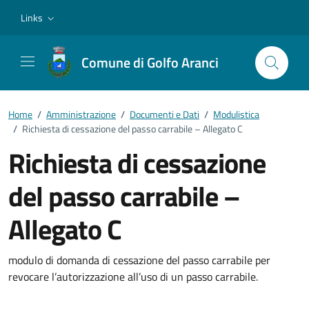
Vai ai contenuti
Vai al footer
Links
Comune di Golfo Aranci
Home
/
Amministrazione
/
Documenti e Dati
/
Modulistica
/
Richiesta di cessazione del passo carrabile – Allegato C
Richiesta di cessazione
del passo carrabile –
Allegato C
Dettagli del documento
modulo di domanda di cessazione del passo carrabile per
revocare l’autorizzazione all’uso di un passo carrabile.