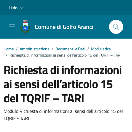
Vai ai contenuti
Vai al footer
Links
Comune di Golfo Aranci
Home
/
Amministrazione
/
Documenti e Dati
/
Modulistica
/
Richiesta di informazioni ai sensi dell’articolo 15 del TQRIF – TARI
Richiesta di informazioni
ai sensi dell’articolo 15
del TQRIF – TARI
Dettagli del documento
Modulo Richiesta di informazioni ai sensi dell’articolo 15 del
TQRIF - TARI