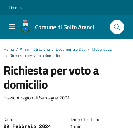
Vai ai contenuti
Vai al footer
Links
Comune di Golfo Aranci
Home
/
Amministrazione
/
Documenti e Dati
/
Modulistica
/
Richiesta per voto a domicilio
Richiesta per voto a
domicilio
Dettagli del documento
Elezioni regionali Sardegna 2024
Data:
Tempo di lettura:
1 min
09 Febbraio 2024