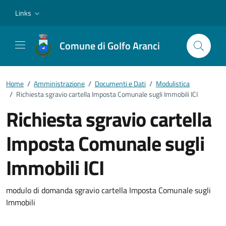
Vai ai contenuti
Vai al footer
Links
Comune di Golfo Aranci
Home
/
Amministrazione
/
Documenti e Dati
/
Modulistica
/
Richiesta sgravio cartella Imposta Comunale sugli Immobili ICI
Richiesta sgravio cartella
Imposta Comunale sugli
Immobili ICI
Dettagli del documento
modulo di domanda sgravio cartella Imposta Comunale sugli
Immobili