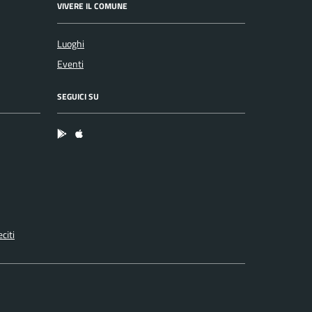
VIVERE IL COMUNE
Luoghi
Eventi
SEGUICI SU
App Android
App IOS
citi