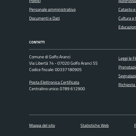
Politici
Autorizzaz
Personale amministrativo
Catasto e
Documenti e Dati
Cultura e
Educazion
CONTATTI
Comune di Golfo Aranci
Leggi le 
Via Libertà 74 - 07020 Golfo Aranci SS
Prenotaz
Codice fiscale: 00337180905
Segnalazi
Posta Elettronica Certificata
Richiesta
Centralino unico: 0789 612900
Mappa del sito
Statistiche Web
P