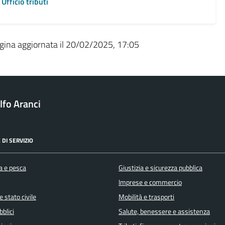
Ufficio tributi
gina aggiornata il 20/02/2025, 17:05
fo Aranci
 DI SERVIZIO
a e pesca
Giustizia e sicurezza pubblica
Imprese e commercio
 stato civile
Mobilità e trasporti
bblici
Salute, benessere e assistenza