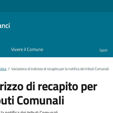
anci
i
Vivere il Comune
Sport
stica
/
Variazione di indirizzo di recapito per la notifica dei tributi Comunali
rizzo di recapito per
ibuti Comunali
la notifica dei tributi Comunali