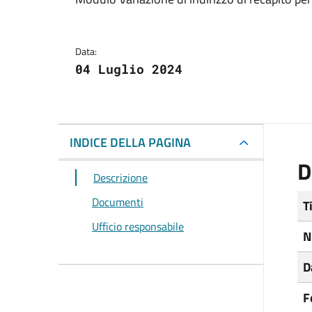
Dettagli del docum
Data:
04 Luglio 2024
INDICE DELLA PAGINA
D
Descrizione
Documenti
T
Ufficio responsabile
N
D
F