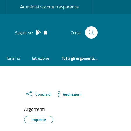
Amministrazione trasparente
App Android
App IOS
Seguici su:
Cerca
Turismo
Istruzione
Tutti gli argomenti...
Condividi
Vedi azioni
Argomenti
Imposte