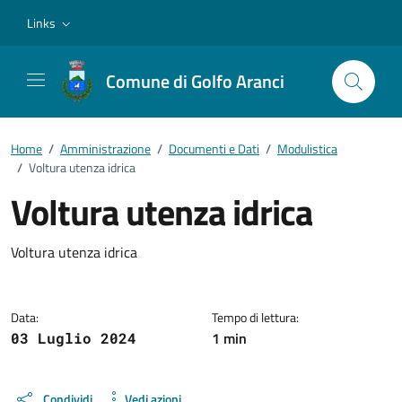
Vai ai contenuti
Vai al footer
Links
Comune di Golfo Aranci
Home
/
Amministrazione
/
Documenti e Dati
/
Modulistica
/
Voltura utenza idrica
Voltura utenza idrica
Dettagli del documento
Voltura utenza idrica
Data:
Tempo di lettura:
1 min
03 Luglio 2024
Condividi
Vedi azioni