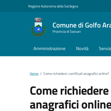
Vai ai contenuti
Vai al footer
Regione Autonoma della Sardegna
Comune di Golfo Ar
Provincia di Sassari
Amministrazione
Novità
Serviz
Home
/
Come richiedere i certificati anagrafici online?
Come richiedere i
anagrafici onlin