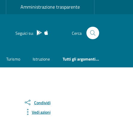
Amministrazione trasparente
App Android
App IOS
Seguici su:
Cerca
Turismo
Istruzione
Tutti gli argomenti...
Condividi
Vedi azioni