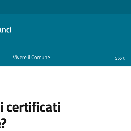
anci
i
Vivere il Comune
Sport
 certificati
e?