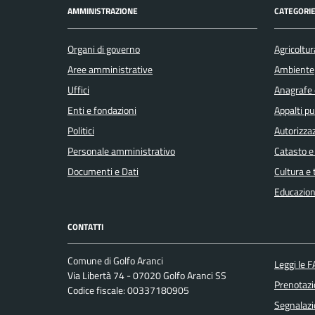
Comunicazione
AMMINISTRAZIONE
CATEGORIE
politica
Organi di governo
Agricoltur
Concorsi
Aree amministrative
Ambiente
Uffici
Anagrafe e
Covid-
Enti e fondazioni
Appalti pu
19
Politici
Autorizzaz
Personale amministrativo
Catasto e
Elezioni
Documenti e Dati
Cultura e
Educazion
Energie
CONTATTI
rinnovabili
Comune di Golfo Aranci
Leggi le 
Via Libertà 74 - 07020 Golfo Aranci SS
Estero
Prenotaz
Codice fiscale: 00337180905
Segnalazi