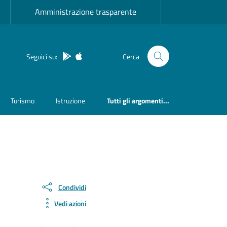
Amministrazione trasparente
Seguici su:
Cerca
App Android
App IOS
Turismo
Istruzione
Tutti gli argomenti...
Condividi
Vedi azioni