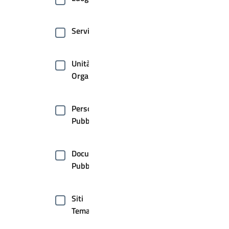
Servizi
Unità
Organizzative
Persone
Pubbliche
Documenti
Pubblici
Siti
Tematici