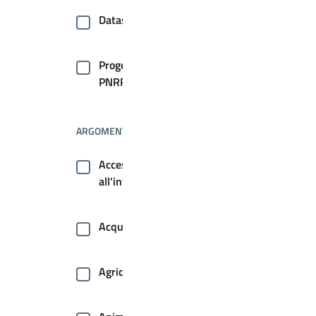
Dataset
Progetti
PNRR
ARGOMENTI
Accesso
all'informazione
Acqua
Agricoltura