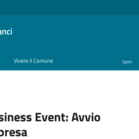
anci
i
Vivere il Comune
Sport
siness Event:
Avvio
presa