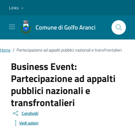
Vai ai contenuti
Vai al footer
Links
Comune di Golfo Aranci
Home
/
Partecipazione ad appalti pubblici nazionali e transfrontalieri
Business Event:
Partecipazione ad appalti
pubblici nazionali e
transfrontalieri
Condividi
Vedi azioni