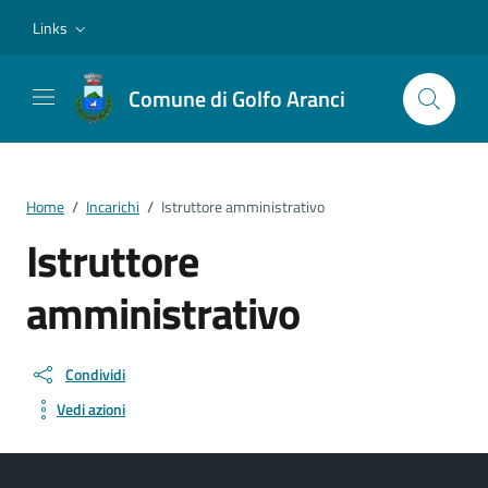
Vai ai contenuti
Vai al footer
Links
Comune di Golfo Aranci
Home
/
Incarichi
/
Istruttore amministrativo
Istruttore
amministrativo
Condividi
Vedi azioni