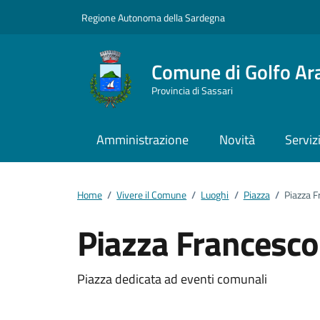
Vai ai contenuti
Vai al footer
Regione Autonoma della Sardegna
Comune di Golfo Ar
Provincia di Sassari
Amministrazione
Novità
Serviz
Home
/
Vivere il Comune
/
Luoghi
/
Piazza
/
Piazza F
Piazza Francesco
Dettagli del luogo
Piazza dedicata ad eventi comunali