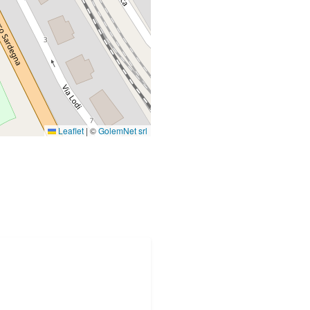
Leaflet
|
©
GolemNet srl