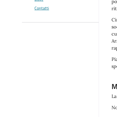
po
Contatti
ri
Ci
so
cu
Ar
ra
Pi
sp
M
La
No