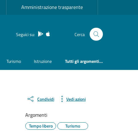
Amministrazione trasparente
App Android
App IOS
Seguici su:
Cerca
Turismo
Istruzione
Tutti gli argomenti...
Condividi
Vedi azioni
Argomenti
Tempo libero
Turismo