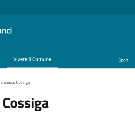
anci
i
Vivere il Comune
Sport
rancesco Cossiga
 Cossiga