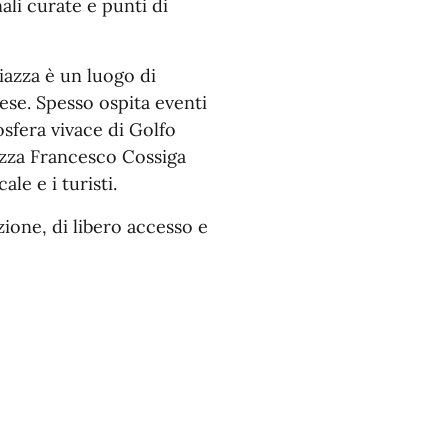
li curate e punti di
piazza è un luogo di
aese. Spesso ospita eventi
osfera vivace di Golfo
azza Francesco Cossiga
le e i turisti.
ione, di libero accesso e