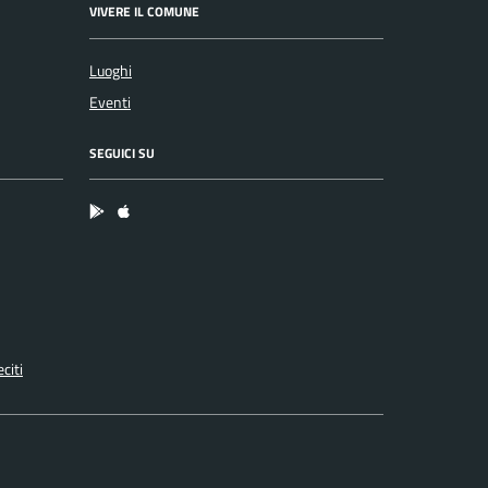
VIVERE IL COMUNE
Luoghi
Eventi
SEGUICI SU
App Android
App IOS
citi