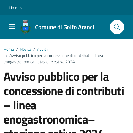
Vai ai contenuti
Vai al footer
Links
Comune di Golfo Aranci
Home
/
Novità
/
Avvisi
/
Avviso pubblico per la concessione di contributi – linea
enogastronomica– stagione estiva 2024
Avviso pubblico per la
concessione di contributi
– linea
enogastronomica–