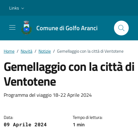
Vai ai contenuti
Vai al footer
Links
Comune di Golfo Aranci
Home
/
Novità
/
Notizie
/
Gemellaggio con la città di Ventotene
Gemellaggio con la città di
Ventotene
Dettagli della notizia
Programma del viaggio 18-22 Aprile 2024
Data:
Tempo di lettura:
1 min
09 Aprile 2024