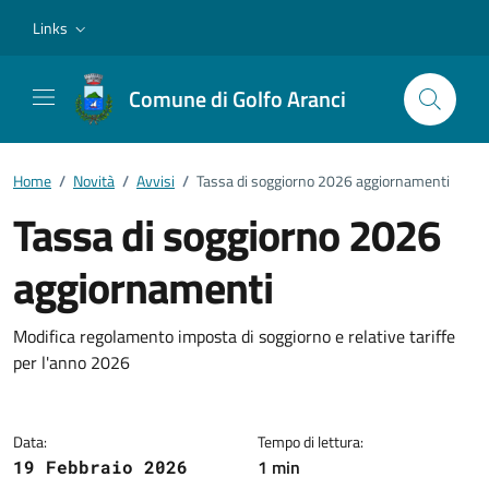
Vai ai contenuti
Vai al footer
Links
Comune di Golfo Aranci
Home
/
Novità
/
Avvisi
/
Tassa di soggiorno 2026 aggiornamenti
Tassa di soggiorno 2026
aggiornamenti
Dettagli della notizia
Modifica regolamento imposta di soggiorno e relative tariffe
per l'anno 2026
Data:
Tempo di lettura:
1 min
19 Febbraio 2026