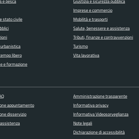
a e pesca
Giustizia e sicurezza pubblica
Imprese e commercio
 stato civile
Mobilità e trasporti
bblici
Salute, benessere e assistenza
ioni
Tributi, finanze e contravvenzioni
 urbanistica
Turismo
 tempo libero
Vita lavorativa
e e formazione
FAQ
Amministrazione trasparente
ione appuntamento
Informativa privacy
one disservizio
Informativa Videosorveglianza
 assistenza
Note legali
Dichiarazione di accessibilità