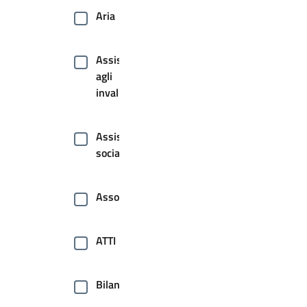
Aria
Assistenza
agli
invalidi
Assistenza
sociale
Associazioni
ATTI
Bilancio