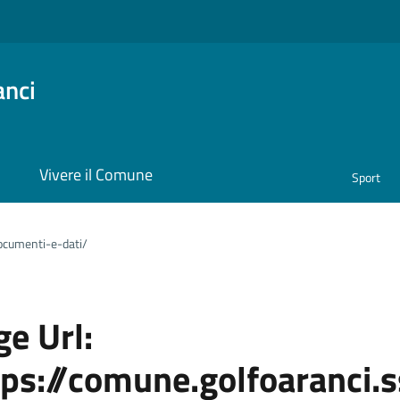
anci
i
Vivere il Comune
Sport
ocumenti-e-dati/
e Url:
tps://comune.golfoaranci.