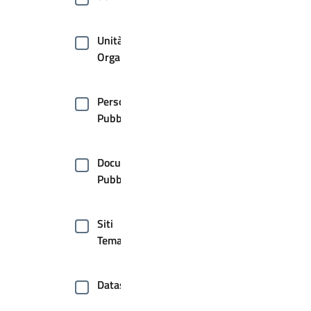
Unità
Organizzative
Persone
Pubbliche
Documenti
Pubblici
Siti
Tematici
Dataset