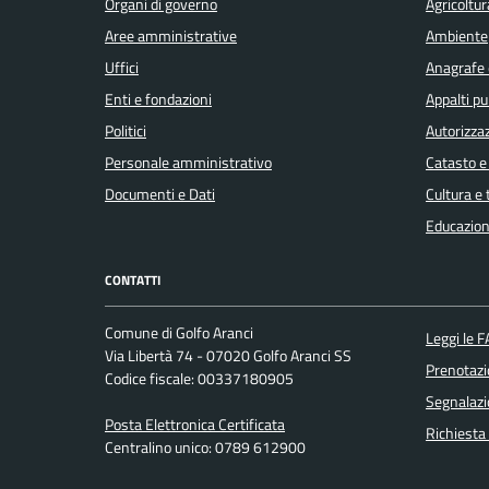
Organi di governo
Agricoltur
Concorsi
Aree amministrative
Ambiente
Uffici
Anagrafe e
Covid-
Enti e fondazioni
Appalti pu
19
Politici
Autorizzaz
Personale amministrativo
Catasto e
Elezioni
Documenti e Dati
Cultura e
Educazion
Energie
CONTATTI
rinnovabili
Comune di Golfo Aranci
Leggi le 
Via Libertà 74 - 07020 Golfo Aranci SS
Estero
Prenotaz
Codice fiscale: 00337180905
Segnalazi
Posta Elettronica Certificata
Foreste
Richiesta
Centralino unico: 0789 612900