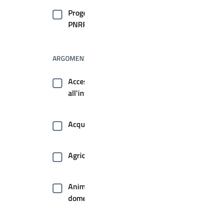
Progetti
PNRR
ARGOMENTI
Accesso
all'informazione
Acqua
Agricoltura
Animale
domestico