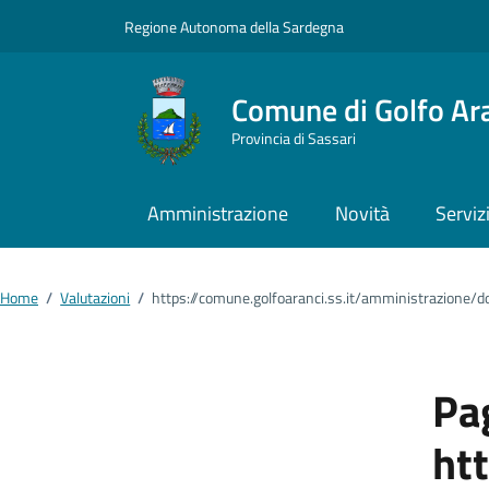
Vai ai contenuti
Vai al footer
Regione Autonoma della Sardegna
Comune di Golfo Ar
Provincia di Sassari
Amministrazione
Novità
Serviz
Home
/
Valutazioni
/
https://comune.golfoaranci.ss.it/amministrazione/d
Pag
ht