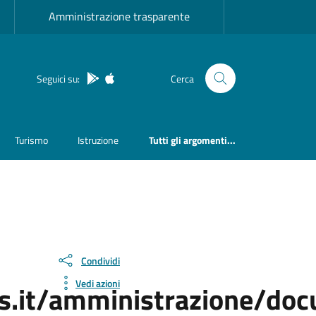
Amministrazione trasparente
Seguici su:
Cerca
App Android
App IOS
Turismo
Istruzione
Tutti gli argomenti...
Condividi
Vedi azioni
ss.it/amministrazione/do