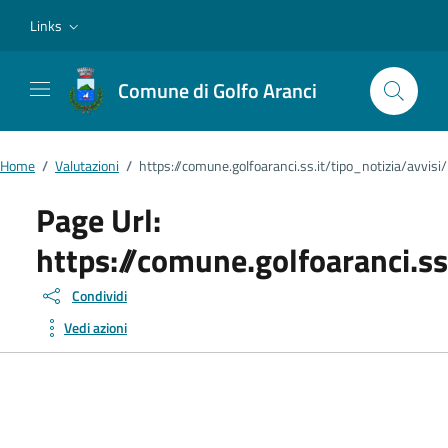
Vai ai contenuti
Vai al footer
Links
Comune di Golfo Aranci
Home
/
Valutazioni
/
https://comune.golfoaranci.ss.it/tipo_notizia/avvisi/
Page Url:
https://comune.golfoaranci.ss
Condividi
Vedi azioni